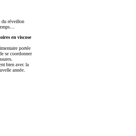
 du réveillon
s temps…
oires en viscose
imentaire portée
t de se coordonner
ssures.
ent bien avec la
ouvelle année.
 : lorsque l’on
e à leur bord côte
dans vos
aussure, surtout