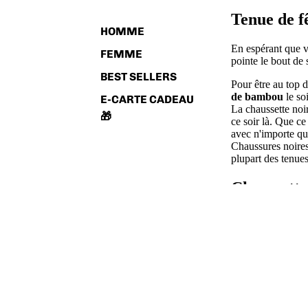
Tenue de fê
HOMME
En espérant que v
FEMME
pointe le bout de
BEST SELLERS
Pour être au top 
de bambou
le soi
E-CARTE CADEAU
La chaussette noi
🎁
ce soir là. Que ce
avec n'importe qu
Chaussures noires
plupart des tenues
Chaussette
Nos
chaussettes 
est assis (et parf
souple et elles ne
chaussures, elles
ce soir là vous p
Chaussette