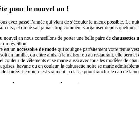
te pour le nouvel an !
ous avez passé l’année qui vient de s’écouler le mieux possible. La nuit
 son nez, et on ne sait jamais trop comment s'organiser depuis quelque
du nouvel an nous conseillons de porter une belle paire de
chaussettes n
r du réveillon.
re est un
accessoire de mode
qui souligne parfaitement votre tenue vest
 soit en famille, ou entre amis, à la maison ou au restaurant, elle perme
el couleur de vêtements et se marie aussi avec tous les modèles de chau
, grises, havane ou en couleur, la cahussette noire se marie admirablem
 de soirée. Le noir, c’est vraiment la classe pour franchir le cap de la n
s noires non comprimantes
en viscose de bambou classiques noires
offrent de nombreux avantages
ois un peu trop longtemps) à table, elles ne compriment pas la jambe grâc
 sont pas trop serrées sur le bas du mollet. Si vous n’avez pas de place 
 sont suffisamment fines pour ne pas prendre trop d’espace dans votre ch
ortez des chaussures un peu moins larges que d'habitude.
s noires sans couture