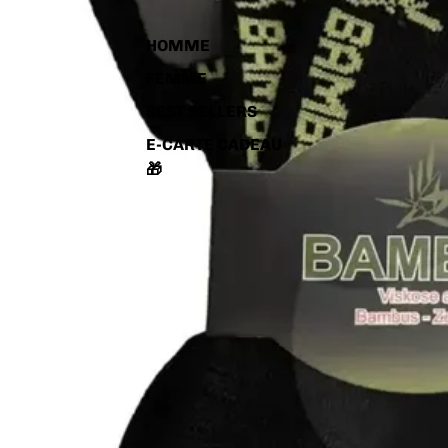
HOMME
FEMME
BEST SELLERS
E-CARTE CADEAU
🎁