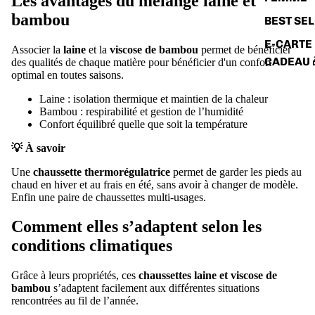
Les avantages du mélange laine et
bambou
BEST SE
E-CARTE
Associer la
laine
et la
viscose de bambou
permet de bénéficier
CADEAU 
des qualités de chaque matière pour bénéficier d'un confort
optimal en toutes saisons.
Laine : isolation thermique et maintien de la chaleur
Bambou : respirabilité et gestion de l’humidité
Confort équilibré quelle que soit la température
💡 À savoir
Une
chaussette thermorégulatrice
permet de garder les pieds au
chaud en hiver et au frais en été, sans avoir à changer de modèle.
Enfin une paire de chaussettes multi-usages.
Comment elles s’adaptent selon les
conditions climatiques
Grâce à leurs propriétés, ces
chaussettes laine et viscose de
bambou
s’adaptent facilement aux différentes situations
rencontrées au fil de l’année.