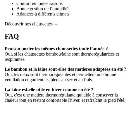
Confort en toutes saisons
Bonne gestion de l’humidité
Adaptées à différents climats
Découvrir nos chaussettes →
FAQ
Peut-on porter les mêmes chaussettes toute l’année ?
Oui, si les chaussettes bambou/laine sont thermorégulatrices et
respirantes.
Le bambou et la laine sont-elles des matières adaptées en été ?
Oui, les deux sont thermorégulantes et permettent une bonne
ventilation et gardent les pieds au sec et au frais.
La laine est-elle utile en hiver comme en été ?
Oui, c'est une matière thermorégulante qui aide à conserver la
chaleur tout en restant confortable l'hiver, et rafraîchit le pied l'été.
Les chaussettes laine et bambou sont-elles aussi destinées aux
femmes ?
Oui, notre modèle est mixte et couvre les pointures du 35 au 46.