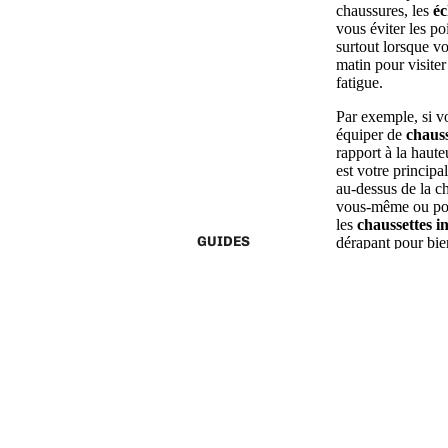
chaussures, les
éc
vous éviter les po
surtout lorsque v
matin pour visiter 
fatigue.
Par exemple, si v
équiper de
chaus
rapport à la haute
est votre princip
au-dessus de la ch
vous-même ou pour
les
chaussettes in
GUIDES
dérapant pour bien
sneakers préférées
villes touristique
restent bien en pl
au maximum la pré
car les grands pi
taille.fr.
Bien choisi
Vous vous demand