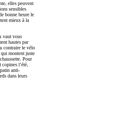
nte, elles peuvent
ions sensibles
 de bonne heure le
stent mieux à la
x vaut vous
ment hautes par
u contraire le vélo
 qui montent juste
 chaussette. Pour
 copines l’été,
atin anti-
ieds dans leurs
ns les rues des
invisibles qui
ion pour limiter
 sont pas oubliées
haussettes-grande-
 surtout pas le