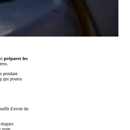
ien
préparer les
ress.
ts pendant
ng qui pourra
suffit d'avoir du
 risques
r reste