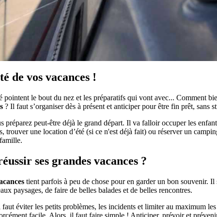
té de vos vacances !
é pointent le bout du nez et les préparatifs qui vont avec... Comment b
s
? Il faut s’organiser dès à présent et anticiper pour être fin prêt, sans st
us préparez peut-être déjà le grand départ. Il va falloir occuper les enfan
, trouver une location d’été (si ce n'est déjà fait) ou réserver un campi
 famille.
ussir ses grandes vacances ?
vacances
tient parfois à peu de chose pour en garder un bon souvenir. Il 
ux paysages, de faire de belles balades et de belles rencontres.
aut éviter les petits problèmes, les incidents et limiter au maximum les
orcément facile. Alors, il faut faire simple ! Anticiper, prévoir et préveni