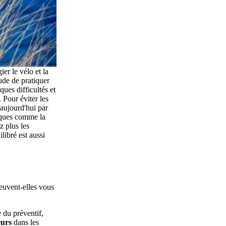
r le vélo et la
ude de pratiquer
ques difficultés et
 Pour éviter les
aujourd'hui par
siques comme la
z plus les
libré est aussi
euvent-elles vous
 du préventif,
urs
dans les