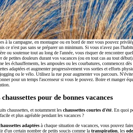
es à la campagne, en montagne ou en bord de mer vous pouvez privilégie
is ce n'est pas sans se préparer un minimum. Si vous n'avez pas l'habit
ière ou soutenue tout au long de l'année, vous risquer de rencontrer quel
r de petites douleurs durant vos vacances (ou en tout cas au tout début).
e les échauffements, les ampoules ou les courbatures, commencez dès 
settes adaptées et augmenter progressivement vos sorties et efforts phy
jogging ou le vélo. Utilisez la rue pour augmenter vos parcours. N'évite
donner pour un temps l'ascenseur si vous le pouvez. Boire et manger équi
ation.
 chaussettes pour de bonnes vacances
its chaussettes, et notamment les
chaussettes courtes d'été
. En quoi p
 facile et plus agréable pendant les vacances ?
chaussettes adaptées
à chaque situation de vacances, vous pouvez faire
enir d'un certain nombre de petits soucis comme la
transpiration
, les
ode