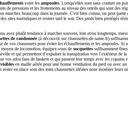
hauffements
voire les
ampoules
. Lorsqu'elles sont sans couture en poi
ints de pressions et les frottements au niveau des orteils qui sont des rég
ous marchez beaucoup dans la journée. C'est bien connu, on peut partir
des sites touristiques et rentrer tard le soir. Des pieds bien protégés rési
ous avez plutôt tendance à marcher souvent, loin et/ou longtemps, mieu
settes de randonnée
(à découvrir sur
chaussettes-de-sante.fr
) suffisam
ur de vos chaussures pour éviter les échauffements et les ampoules. Si a
al moyen de locomotion, équipez-vous de
socquettes
suffisamment fines
eville et qui permettent d’expulser la transpiration vers l’extérieur de la
 vos ados fans de baskets et qui passent leur temps avec les copains et
visibles
en maille aérée pour une bonne ventilation du pied ou avec un p
 rester en place sont des mini chaussettes idéales pour protéger leurs p
. Enfin pour toutes celles et ceux qui déambulent sur le bord de mer, da
s ou dans les allées des parcs zoologiques et d’attraction, les chaussettes 
ace protègent les pieds des coutures intérieures et absorbent la transpirat
sence d’humidité dans la chaussure. Les chaussettes grandes tailles ne
eds qui prennent aussi des vacances pourront trouver leur bonheur sur c
r ses chaussettes d'été
ez peut-être "
comment choisir vos chaussettes d'été ?
". Ne négligez