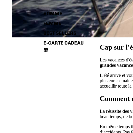
HOMME
FEMME
BEST SELLERS
E-CARTE CADEAU
Cap sur l'é
🎁
Les vacances d'ét
grandes vacance
L'été arrive et vo
plusieurs semaines
accueillir toute la
Comment ré
La
réussite des 
beau temps, de bea
En même temps il f
d’accidents. Pas f