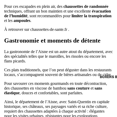
Pour ces escapades en plein air, des
chaussettes de randonnée
techniques, offrant un bon maintien et une excellente
évacuation
de l’humidité
, sont recommandées pour
limiter la transpiration
et les
ampoules
.
À retrouver sur
chaussettes-de-sante.fr
.
Gastronomie et moments de détente
La gastronomie de l’Aisne est un autre atout du département, avec
des spécialités telles que le maroilles, les rissoles ou encore les
flans picards.
Ces plats traditionnels, que l’on peut déguster dans les restaurants
locaux, s’accompagnent souvent de bières artisanales ou de cidre.
BOXERS 
Pour savourer ces moments gourmands en toute décontraction,
des chaussettes en viscose de bambou
sans couture
et
sans
élastique
, douces et confortables, sont parfaites.
Ainsi, le département de l’Aisne, avec Saint-Quentin en capitale
historique, ses châteaux, ses paysages variés et sa riche culture,
requiert des chaussettes adaptées à chaque activité : élégantes
pour les visites urbaines, résistantes pour les explorations