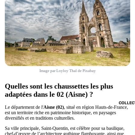
Image par
Loyloy Thal
de
Pixabay
Quelles sont les chaussettes les plus
adaptées dans le 02 (Aisne) ?
COLLEC
Le département de l'
Aisne (02)
, situé en région Hauts-de-France,
est un territoire riche en patrimoine historique, en paysages
diversifiés et en traditions culturelles.
Sa ville principale, Saint-Quentin, est célèbre pour sa basilique,
chef-d’œuvre de l’architecture gothique flamboyante, ainsi que