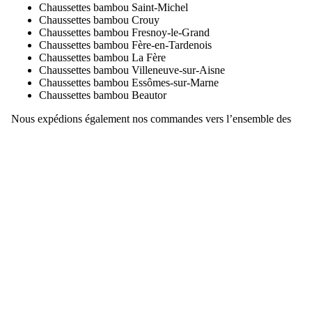
Chaussettes bambou Saint-Michel
Chaussettes bambou Crouy
Chaussettes bambou Fresnoy-le-Grand
Chaussettes bambou Fère-en-Tardenois
Chaussettes bambou La Fère
Chaussettes bambou Villeneuve-sur-Aisne
Chaussettes bambou Essômes-sur-Marne
Chaussettes bambou Beautor
Nous expédions également nos commandes vers l’ensemble des
communes du département de l’Aisne, avec une préparation
rapide des colis 6j/7.
Régions de France
Départements de la région
MassaShow7®, le film ...
GUI
Lire la vidéo