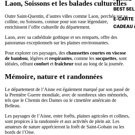
Laon, Soissons et les balades culturelles
BEST SE
Outre Saint-Quentin, d’autres villes comme Laon, perchée sur sa
E-CARTE
colline, ou Soissons, connue pour son vase légendaire,
CADEAU 
enrichissent l’offre culturelle du département.
Laon, avec sa cathédrale gothique et ses remparts, offre des
panoramas exceptionnels sur les plaines environnantes.
Pour explorer ces paysages, des
chaussettes courtes en viscose
de bambou
, légères et
respirantes
, comme les
socquettes
, sont
idéales, offrant
confort
et
fraîcheur
tout au long de la journée.
Mémoire, nature et randonnées
Le département de l’Aisne est également marqué par son passé de
la Première Guerre mondiale, avec de nombreux sites mémoriels,
tels que le Chemin des Dames ou le cimetière américain de
Belleau.
Les paysages de l’Aisne, entre forêts, plaines agricoles et collines,
sont propices à la randonnée et aux activités de plein air. Les
amateurs de nature apprécieront la forêt de Saint-Gobain ou les
bords de l’Oise.