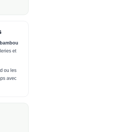
s
 bambou
leries et
d ou les
mps avec