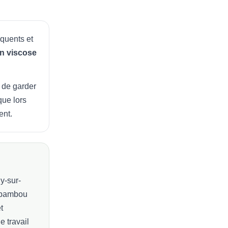
équents et
n viscose
t de garder
que lors
ent.
ly-sur-
bambou
t
 travail