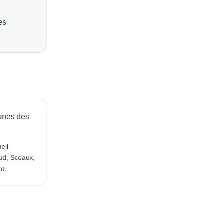
es
unes des
eil-
ud, Sceaux,
t.