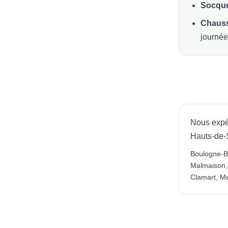
Socque
Chauss
journée
Nous expé
Hauts-de-
Boulogne-Bi
Malmaison, 
Clamart, M