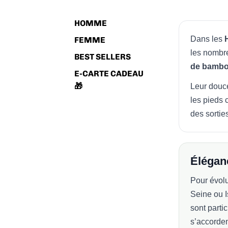
HOMME
Dans les
FEMME
les nombre
BEST SELLERS
de bamb
E-CARTE CADEAU
🎁
Leur douce
les pieds 
des sortie
Éléganc
Pour évol
Seine ou I
sont parti
s’accorden