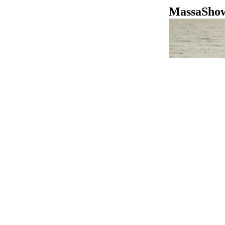
MassaShow7
GUIDES
Aide
Services