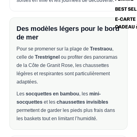
sorties en ville et les journées de découverte.
BEST SE
E-CARTE
CADEAU 
Des modèles légers pour le bord
de mer
Pour se promener sur la plage de
Trestraou
,
celle de
Trestrignel
ou profiter des panoramas
de la Côte de Granit Rose, les chaussettes
légères et respirantes sont particulièrement
adaptées.
Les
socquettes en bambou
, les
mini-
socquettes
et les
chaussettes invisibles
permettent de garder les pieds plus frais dans
les baskets tout en limitant l’humidité.