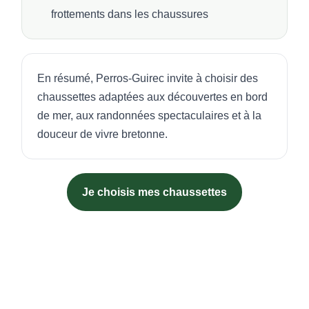
frottements dans les chaussures
En résumé, Perros-Guirec invite à choisir des
chaussettes adaptées aux découvertes en bord
de mer, aux randonnées spectaculaires et à la
douceur de vivre bretonne.
Je choisis mes chaussettes
Départements de la région Bretagne
|
Villes des Côtes-
d’Armor
GUIDE C
GUIDE E
MassaShow7®, le film ...
COMMEN