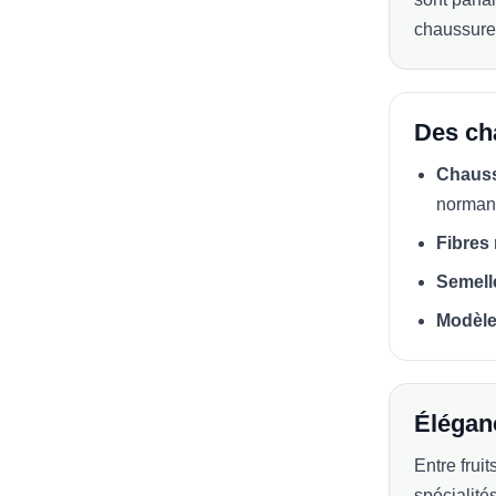
chaussure
Des cha
Chauss
norman
Fibres 
Semell
Modèle
Élégan
Entre frui
spécialité