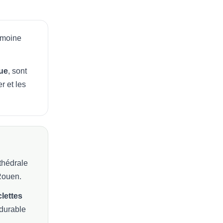
imoine
que
, sont
r et les
thédrale
Rouen.
lettes
 durable