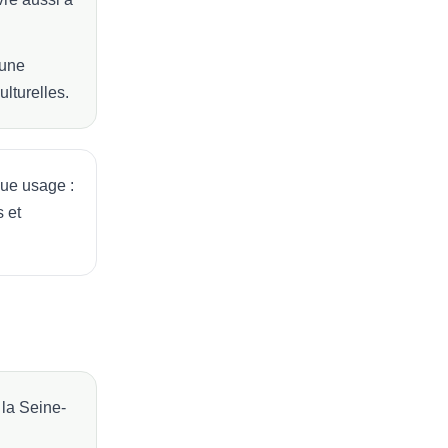
 une
ulturelles.
ue usage :
s et
la Seine-