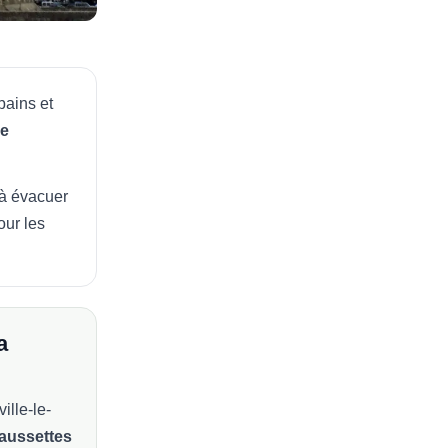
bains et
de
 à évacuer
our les
a
ille-le-
aussettes