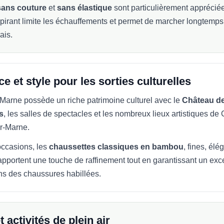
ans couture
et
sans élastique
sont particulièrement apprécié
spirant limite les échauffements et permet de marcher longtemp
ais.
e et style pour les sorties culturelles
Marne possède un riche patrimoine culturel avec le
Château d
s
, les salles de spectacles et les nombreux lieux artistiques de 
r-Marne.
occasions, les
chaussettes classiques en bambou
, fines, élé
apportent une touche de raffinement tout en garantissant un exce
ns des chaussures habillées.
t activités de plein air