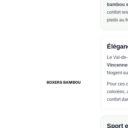
bambou s
confort re
pieds au fr
Éléganc
Le Val-de-
Vincenne
Nogent-su
BOXERS BAMBOU
Pour ces 
colorées, 
confort da
Sport e