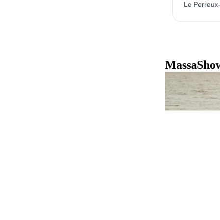
Le Perreux
MassaShow7
GUIDES