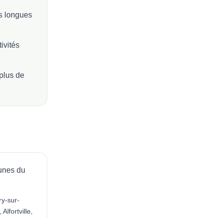
es longues
tivités
plus de
unes du
ry-sur-
Alfortville,