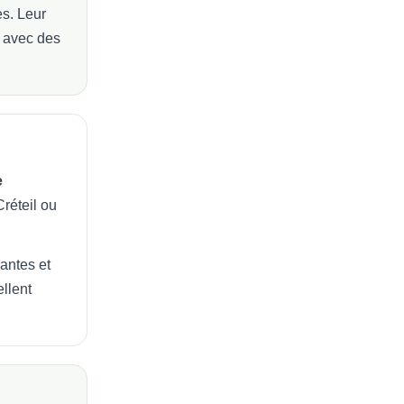
es. Leur
s avec des
e
Créteil ou
gantes et
llent