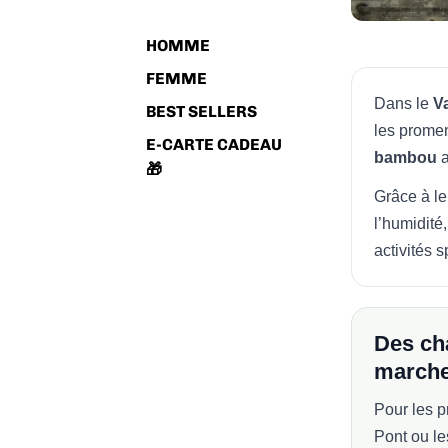
HOMME
FEMME
Dans le
V
BEST SELLERS
les prome
E-CARTE CADEAU
bambou
a
🎁
Grâce à le
l’humidité,
activités s
Des cha
march
Pour les p
Pont ou l