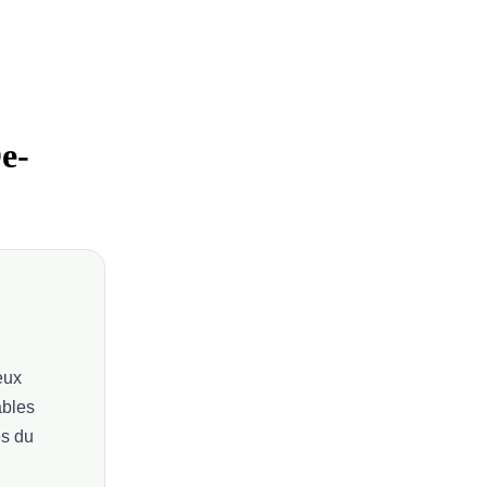
e-
eux
bles
és du