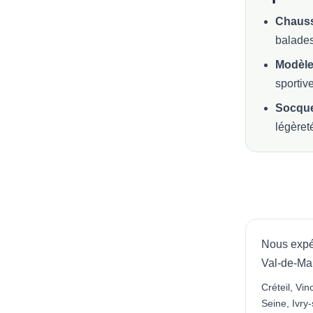
Chauss
balade
Modèle
sportiv
Socque
légèret
Nous expé
Val-de-Ma
Créteil, Vi
Seine, Ivry-