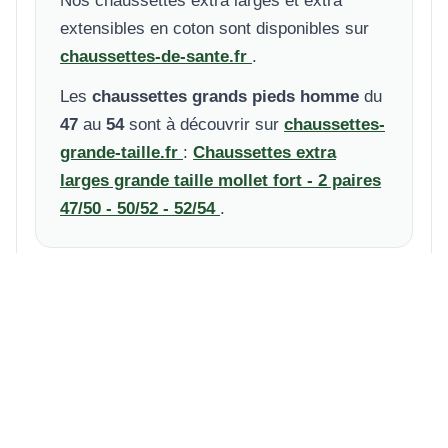
Nos chaussettes extra larges et extra
extensibles en coton sont disponibles sur
chaussettes-de-sante.fr
.
Les
chaussettes grands pieds homme
du
47
au
54
sont à découvrir sur
chaussettes-
grande-taille.fr
:
Chaussettes extra
larges grande taille mollet fort - 2 paires
47/50 - 50/52 - 52/54
.
BOXERS 
MassaShow7®, le film ...