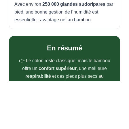
Avec environ
250 000 glandes sudoripares
par
pied, une bonne gestion de l’humidité est
essentielle : avantage net au bambou.
En résumé
👉 Le coton reste classique, mais le bambou
offre un
confort supérieur
, une meilleure
respirabilité
et des pieds plus secs au
quotidien.
BOXERS 
MassaShow7®, le film ...