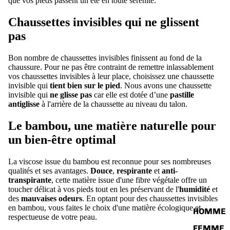
que vos pieds passent un été en toute sérénité.
Chaussettes invisibles qui ne glissent
pas
Bon nombre de chaussettes invisibles finissent au fond de la
chaussure. Pour ne pas être contraint de remettre inlassablement
vos chaussettes invisibles à leur place, choisissez une chaussette
invisible qui
tient bien sur le pied
. Nous avons une chaussette
invisible qui
ne glisse pas
car elle est dotée d’une
pastille
antiglisse
à l'arrière de la chaussette au niveau du talon.
Le bambou, une matière naturelle pour
un bien-être optimal
La
viscose issue du bambou
est reconnue pour ses nombreuses
qualités et ses
avantages
.
Douce
,
respirante
et
anti-
transpirante
, cette matière issue d'une fibre végétale offre un
toucher délicat à vos pieds tout en les préservant de l'
humidité
et
des
mauvaises odeurs
. En optant pour des chaussettes invisibles
en bambou, vous faites le choix d'une matière écologique et
HOMME
respectueuse de votre peau.
FEMME