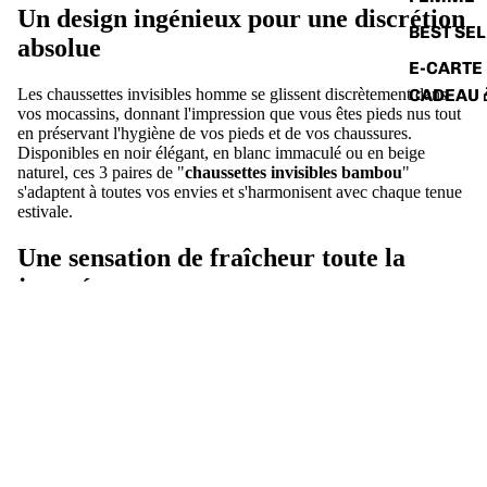
Un design ingénieux pour une discrétion
BEST SE
absolue
E-CARTE
Les chaussettes invisibles homme se glissent discrètement dans
CADEAU 
vos mocassins, donnant l'impression que vous êtes pieds nus tout
en préservant l'hygiène de vos pieds et de vos chaussures.
Disponibles en noir élégant, en blanc immaculé ou en beige
naturel, ces 3 paires de "
chaussettes invisibles bambou
"
s'adaptent à toutes vos envies et s'harmonisent avec chaque tenue
estivale.
Une sensation de fraîcheur toute la
journée
Grâce à leur pouvoir absorbant et respirant, les
chaussettes
invisibles en bambou maille aérée
vous assurent des pieds au sec
et bien aérés. Fini les sensations d'inconfort causées par la
transpiration excessive, vous pouvez profiter pleinement de vos
journées estivales sans vous soucier de vos pieds.
Pour un été sans compromis