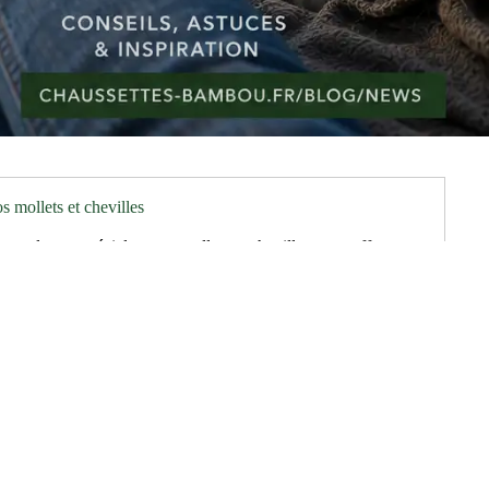
s mollets et chevilles
es larges spéciales gros mollets et chevilles vous offrent un
esoins spécifiques. Qu'il s'agisse de préventions médicales ou
...
Politique de remboursement