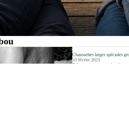
mbou
Chaussettes larges spéciales gro
10 février 2021
Découvrez comment les chaussett
confort inégalé, adapté à vos b
simplement de choix quotidiens,
Lire plus...