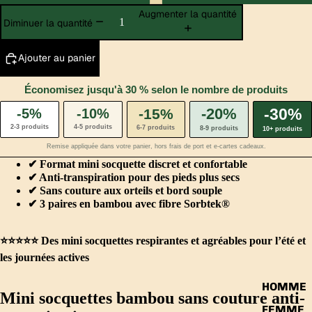
Augmenter la quantité
Diminuer la quantité
Ajouter au panier
Économisez jusqu'à 30 % selon le nombre de produits
-20%
-30%
-5%
-10%
-15%
2-3 produits
4-5 produits
6-7 produits
8-9 produits
10+ produits
Remise appliquée dans votre panier, hors frais de port et e-cartes cadeaux.
✔ Format mini socquette discret et confortable
✔ Anti-transpiration pour des pieds plus secs
✔ Sans couture aux orteils et bord souple
✔ 3 paires en bambou avec fibre Sorbtek®
⭐️⭐️⭐️⭐️⭐️ Des mini socquettes respirantes et agréables pour l’été et
les journées actives
HOMME
Mini socquettes bambou sans couture anti-
FEMME