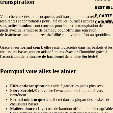
transpiration
BEST SE
E-CARTE
Vous cherchez des
mini socquettes anti transpiration
discrètes,
respirantes et confortables pour l’été ou les journées actives ? Ces
mini
CADEAU 
socquettes bambou
sont conçues pour
limiter la transpiration des
pieds
avec de la
viscose de bambou
pour offrir une sensation
de
fraîcheur
, une bonne
respirabilité
et un vrai confort au quotidien.
Grâce à leur
format court
, elles restent discrètes dans les baskets et les
chaussures basses,tout en aidant à mieux évacuer l’humidité grâce à
l’association de la
viscose de bambou
et de la fibre
Sorbtek®
.
Pourquoi vous allez les aimer
Effet anti-transpiration :
aide à garder les pieds plus secs
Fibre Sorbtek®
:
favorise l’évacuation de l’humidité vers
l’extérieur
Format mini socquette :
discret dans la plupart des baskets et
chaussures basses
Matière douce :
la viscose de bambou offre un toucher agréable