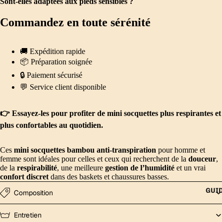
Sont-elles adaptées aux pieds sensibles ?
Commandez en toute sérénité
🚚 Expédition rapide
📦 Préparation soignée
🔒 Paiement sécurisé
💬 Service client disponible
👉 Essayez-les pour profiter de mini socquettes plus respirantes et
plus confortables au quotidien.
Ces
mini socquettes bambou anti-transpiration
pour homme et
femme sont idéales pour celles et ceux qui recherchent de la
douceur
,
de la
respirabilité
, une meilleure
gestion de l’humidité
et un vrai
confort discret
dans des baskets et chaussures basses.
GUI
Composition
Entretien