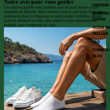
Notre avis pour vous guider
CHOISIR
Les mini-socquettes sont parfaites pour un look discret et une
sensation de légèreté. Elles couvrent juste le pied pour éviter les
BAMBOU 
frottements dans la chaussure, et sont presque invisibles. Idéales
COTON
pour les sneakers ou l’été, elles allient confort minimaliste et
praticité, sans compromis de style.
GUIDE D
TAILLES
FAQ
CONSEIL
BLOG