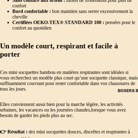
Sans couture aux orteils :
moins de frottements pour plus de
confort
Bord confortable :
bon maintien sans serrer excessivement la
cheville
Certifiées
OEKO-TEX® STANDARD 100
:
pensées pour le
confort au quotidien
Un modèle court, respirant et facile à
porter
Ces mini socquettes bambou en
matières respirantes
sont idéales si
vous recherchez un modèle plus court qu’une socquette classique, mais
suffisamment couvrant pour rester confortable dans vos chaussures de
tous les jours.
BOXERS 
Elles conviennent aussi bien pour la marche légère, les activités
urbaines, les vacances ou les journées chaudes,lorsque vous avez
besoin de garder les pieds plus au sec.
👉 Résultat :
des mini socquettes douces, discrètes et respirantes à