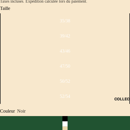
Taxes incluses. Expédition calculée lors du paiement.
Taille
35/38
39/42
43/46
47/50
50/52
52/54
COLLEC
Couleur
Noir