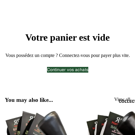
CHAUSSE
HAUTES
Votre panier est vide
Vous possédez un compte ?
Connectez-vous
pour payer plus vite.
Continuer vos achats
You may also like...
View all
COLLEC