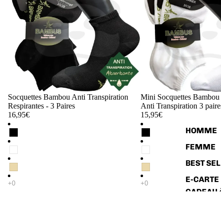
Socquettes Bambou Anti Transpiration
Mini Socquettes Bambou
Respirantes - 3 Paires
Anti Transpiration 3 paire
16,95€
15,95€
HOMME
FEMME
BEST SE
E-CARTE
CADEAU 
Aide