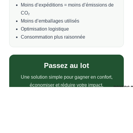
Moins d’expéditions = moins d’émissions de
CO₂
Moins d’emballages utilisés
Optimisation logistique
Consommation plus raisonnée
Passez au lot
Une solution simple pour gagner en confort,
économiser et réduire votre impact.
BOXERS 
MassaShow7®, le film ...