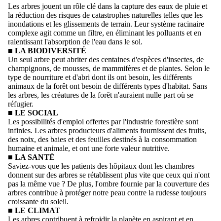
Les arbres jouent un rôle clé dans la capture des eaux de pluie et
la réduction des risques de catastrophes naturelles telles que les
inondations et les glissements de terrain. Leur système racinaire
complexe agit comme un filtre, en éliminant les polluants et en
ralentissant l'absorption de l'eau dans le sol.
■ LA BIODIVERSITÉ
Un seul arbre peut abriter des centaines d'espèces d'insectes, de
champignons, de mousses, de mammifères et de plantes. Selon le
type de nourriture et d'abri dont ils ont besoin, les différents
animaux de la forêt ont besoin de différents types d'habitat. Sans
les arbres, les créatures de la forêt n'auraient nulle part où se
réfugier.
■ LE SOCIAL
Les possibilités d'emploi offertes par l'industrie forestière sont
infinies. Les arbres producteurs d'aliments fournissent des fruits,
des noix, des baies et des feuilles destinés à la consommation
humaine et animale, et ont une forte valeur nutritive.
■ LA SANTÉ
Saviez-vous que les patients des hôpitaux dont les chambres
donnent sur des arbres se rétablissent plus vite que ceux qui n'ont
pas la même vue ? De plus, l'ombre fournie par la couverture des
arbres contribue à protéger notre peau contre la rudesse toujours
croissante du soleil.
■ LE CLIMAT
Les arbres contribuent à refroidir la planète en aspirant et en