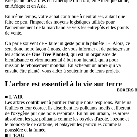
Elle plante des arbres en Amérique du Nord, en Amérique latine,
en Afrique et en Asie.
En même temps, votre achat contribue à neutraliser, autant que
faire ce peu, l'impact des moyens logistiques utilisés pour
l'acheminement de la marchandise vers les entrepôts et les points
de vente.
On parle souvent de « faire un geste pour la planète ! ». Alors, ce
sera donc notre façon à nous, de vous informer et de partager sur
les actions de
One Tree Planted
, qui est un organisme de
bienfaisance environnemental à but non lucratif, qui a pour
mission le reboisement mondial. En achetant un arbre qui va
ensuite être planté, vous aidez à soutenir un de leurs projets.
L'arbre est essentiel à la vie sur terre
BOXERS 
■ L'AIR
Les arbres contribuent à purifier l'air que nous respirons. Par leurs
feuilles et leur écorce, ils absorbent les polluants nocifs et libèrent
de l'oxygène pur que nous respirons. En milieu urbain, les arbres
absorbent les gaz polluants comme les oxydes d'azote, l'ozone et
le monoxyde de carbone, et balayent les particules comme la
poussière et la fumée.
■ L'EAU