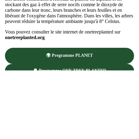
stockant des gaz à effet de serre nocifs comme le dioxyde de
carbone dans leur tronc, leurs branches et leurs feuilles et en
libérant de l'oxygène dans l'atmosphère. Dans les villes, les arbres
peuvent réduire la température ambiante jusqu'à 8° Celsius.
Vous pouvez consulter le site internet de onetreeplanted sur
onetreeplanted.org
🌍 Programme PLANET
🌳 Programme ONE TREE PLANTED
✉️ Programme EMBALLAGES
MassaShow7®, le film ...
GUI
Lire la vidéo