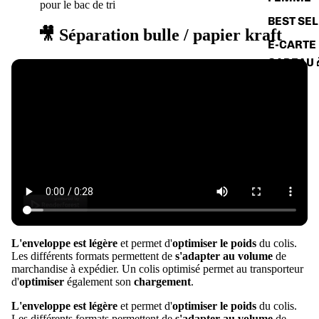
pour le bac de tri
BEST SE
🎥 Séparation bulle / papier kraft
E-CARTE
CADEAU 
L'enveloppe est légère
et permet d'
optimiser le poids
du colis.
Les différents formats permettent de
s'adapter au volume
de
marchandise à expédier. Un colis optimisé permet au transporteur
d'
optimiser
également son
chargement
.
L'enveloppe est légère
et permet d'
optimiser le poids
du colis.
Les différents formats permettent de
s'adapter au volume
de