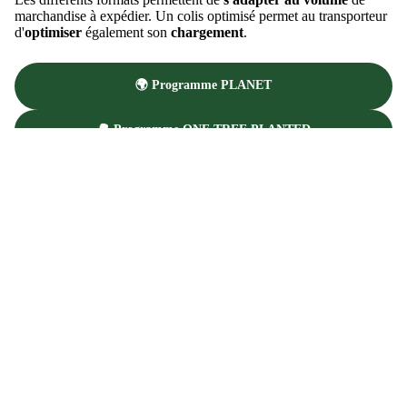
marchandise à expédier. Un colis optimisé permet au transporteur
d'
optimiser
également son
chargement
.
🌍 Programme PLANET
🌳 Programme ONE TREE PLANTED
✉️ Programme EMBALLAGES
MassaShow7®, le film ...
BOXERS 
Lire la vidéo