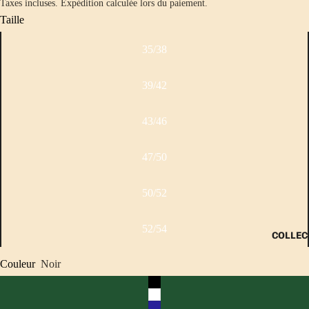
Taxes incluses. Expédition calculée lors du paiement.
Taille
35/38
39/42
43/46
47/50
50/52
52/54
COLLEC
Couleur
Noir