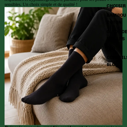
sensibles. Un choix simple et de qualité !
CHOISIR
BAMBOU 
COTON
GUIDE D
TAILLES
FAQ
CONSEIL
BLOG