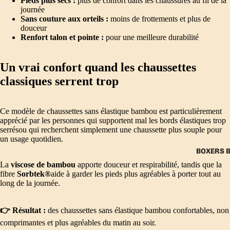
Pieds plus secs :
plus de confort dans les chaussures au fil de la
journée
Sans couture aux orteils :
moins de frottements et plus de
douceur
Renfort talon et pointe :
pour une meilleure durabilité
Un vrai confort quand les chaussettes
classiques serrent trop
Ce modèle de chaussettes sans élastique bambou est particulièrement
apprécié par les personnes qui supportent mal les bords élastiques trop
serrésou qui recherchent simplement une chaussette plus souple pour
un usage quotidien.
BOXERS 
La
viscose de bambou
apporte douceur et respirabilité, tandis que la
fibre
Sorbtek®
aide à garder les pieds plus agréables à porter tout au
long de la journée.
👉 Résultat :
des chaussettes sans élastique bambou confortables, non
comprimantes et plus agréables du matin au soir.