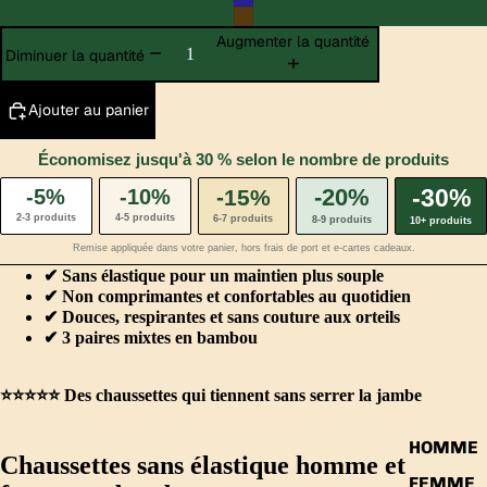
Augmenter la quantité
Diminuer la quantité
Ajouter au panier
Économisez jusqu'à 30 % selon le nombre de produits
-20%
-30%
-5%
-10%
-15%
2-3 produits
4-5 produits
6-7 produits
8-9 produits
10+ produits
Remise appliquée dans votre panier, hors frais de port et e-cartes cadeaux.
✔ Sans élastique pour un maintien plus souple
✔ Non comprimantes et confortables au quotidien
✔ Douces, respirantes et sans couture aux orteils
✔ 3 paires mixtes en bambou
⭐️⭐️⭐️⭐️⭐️ Des chaussettes qui tiennent sans serrer la jambe
HOMME
Chaussettes sans élastique homme et
FEMME