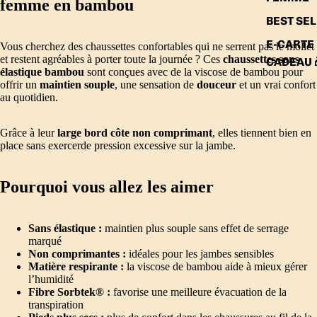
femme en bambou
BEST SE
E-CARTE
Vous cherchez des chaussettes confortables qui ne serrent pas le mollet
et restent agréables à porter toute la journée ? Ces
chaussettes sans
CADEAU 
élastique bambou
sont conçues avec de la viscose de bambou pour
offrir un
maintien souple
, une sensation de
douceur
et un vrai confort
au quotidien.
Grâce à leur
large bord côte non comprimant
, elles tiennent bien en
place sans exercerde pression excessive sur la jambe.
Pourquoi vous allez les aimer
Sans élastique :
maintien plus souple sans effet de serrage
marqué
Non comprimantes :
idéales pour les jambes sensibles
Matière respirante :
la viscose de bambou aide à mieux gérer
l’humidité
Fibre Sorbtek® :
favorise une meilleure évacuation de la
transpiration