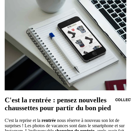
C'est la rentrée : pensez nouvelles
COLLEC
chaussettes pour partir du bon pied
C'est la reprise et la
rentrée
nous réserve à nouveau son lot de
surprises ! Les photos de vacances sont dans le smartphone et sur
Instagram. L'indispensable
shopping de rentrée
, après avoir fait