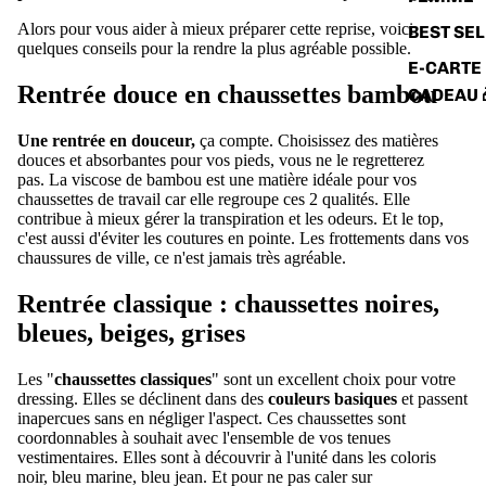
Alors pour vous aider à mieux préparer cette reprise, voici
BEST SE
quelques conseils pour la rendre la plus agréable possible.
E-CARTE
Rentrée douce en chaussettes bambou
CADEAU 
Une rentrée en douceur,
ça compte. Choisissez des matières
douces et absorbantes pour vos pieds, vous ne le regretterez
pas. La viscose de bambou est une matière idéale pour vos
chaussettes de travail car elle regroupe ces 2 qualités. Elle
contribue à mieux gérer la transpiration et les odeurs. Et le top,
c'est aussi d'éviter les coutures en pointe. Les frottements dans vos
chaussures de ville, ce n'est jamais très agréable.
Rentrée classique : chaussettes noires,
bleues, beiges, grises
Les "
chaussettes classiques
" sont un excellent choix pour votre
dressing. Elles se déclinent dans des
couleurs basiques
et passent
inapercues sans en négliger l'aspect. Ces chaussettes sont
coordonnables à souhait avec l'ensemble de vos tenues
vestimentaires. Elles sont à découvrir à l'unité dans les coloris
noir, bleu marine, bleu jean. Et pour ne pas caler sur