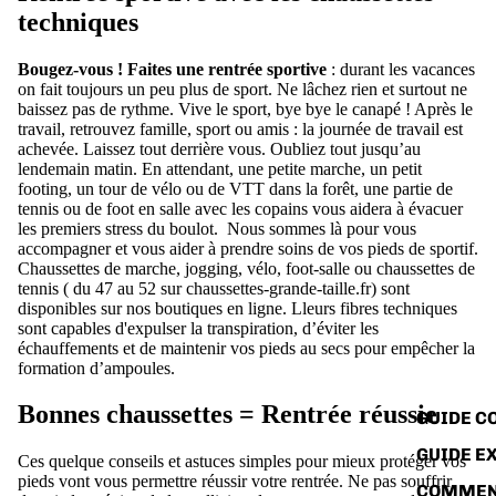
techniques
Bougez-vous ! Faites une rentrée sportive
: durant les vacances
on fait toujours un peu plus de sport. Ne lâchez rien et surtout ne
baissez pas de rythme. Vive le sport, bye bye le canapé ! Après le
travail, retrouvez famille, sport ou amis : la journée de travail est
achevée. Laissez tout derrière vous. Oubliez tout jusqu’au
lendemain matin. En attendant, une petite marche, un petit
footing, un tour de vélo ou de VTT dans la forêt, une partie de
tennis ou de foot en salle avec les copains vous aidera à évacuer
les premiers stress du boulot. Nous sommes là pour vous
accompagner et vous aider à prendre soins de vos pieds de sportif.
Chaussettes de marche, jogging, vélo, foot-salle ou chaussettes de
tennis ( du 47 au 52 sur chaussettes-grande-taille.fr) sont
disponibles sur nos boutiques en ligne. Lleurs fibres techniques
sont capables d'expulser la transpiration, d’éviter les
échauffements et de maintenir vos pieds au secs pour empêcher la
formation d’ampoules.
Bonnes chaussettes = Rentrée réussie
GUIDE C
GUIDE E
Ces quelque conseils et astuces simples pour mieux protéger vos
pieds vont vous permettre réussir votre rentrée. Ne pas souffrir
COMMEN