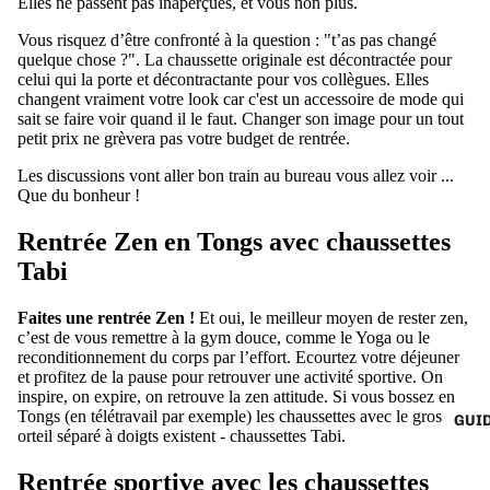
Elles ne passent pas inaperçues, et vous non plus.
Vous risquez d’être confronté à la question : "t’as pas changé
quelque chose ?". La chaussette originale est décontractée pour
celui qui la porte et décontractante pour vos collègues. Elles
changent vraiment votre look car c'est un accessoire de mode qui
sait se faire voir quand il le faut. Changer son image pour un tout
petit prix ne grèvera pas votre budget de rentrée.
Les discussions vont aller bon train au bureau vous allez voir ...
Que du bonheur !
Rentrée Zen en Tongs avec chaussettes
Tabi
Faites une rentrée Zen !
Et oui, le meilleur moyen de rester zen,
c’est de vous remettre à la gym douce, comme le Yoga ou le
reconditionnement du corps par l’effort. Ecourtez votre déjeuner
et profitez de la pause pour retrouver une activité sportive. On
inspire, on expire, on retrouve la zen attitude. Si vous bossez en
Tongs (en télétravail par exemple)
les chaussettes avec le gros
GUI
orteil séparé à doigts existent - chaussettes Tabi
.
Rentrée sportive avec les chaussettes