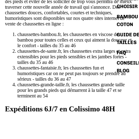
des pieds et éviter de les solliciter de trop vous permttra de mieux
CHOISIR
traverser cette nouvelle année de travail qui s'annonce. Des
chaussettes douces, confortables, courtes et techniques,
BAMBOU 
humoristiques sont disponibles sur nos quatre sites internet de
vente de chaussettes en ligne :
COTON
GUIDE D
chaussettes-bambou.fr
, les chaussettes en viscose de
bambou pour toutes celles et ceux qui aiment la douceur et
TAILLES
le confort - tailles du 35 au 46
chaussettes-de-sante.fr
, les chaussettes extra larges et extra
FAQ
extensibles pour les pieds sensibles et les jambes fortes -
tailles
du 35 au 46
CONSEIL
chaussettes-fantaisie.fr
, les chaussettes fun et
BLOG
humoristiques car on ne peut pas toujours se prendre au
sérieux -
tailles
du 36 au 47
chaussettes-grande-taille.fr
, les chaussettes grande taille
pour les grands pieds qui démarrent à la taille 47 et se
terminent au 54
Expéditions 6J/7 en Colissimo 48H
Nos chaussettes de qualité sont livrables en France en 48 heures
via Colissimo avec suivi. Expédition 6J/7. Attention : les services
de livraisons pour la Suisse et la Belgique sont différents suivant
les sites. Il faut donc voir les conditions précisées sur