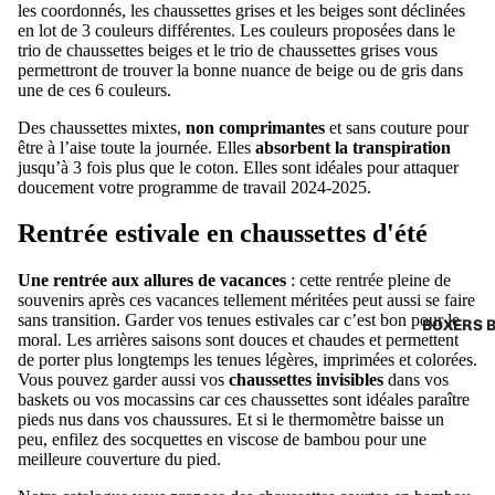
les coordonnés, les chaussettes grises et les beiges sont déclinées
en lot de 3 couleurs différentes. Les couleurs proposées dans le
trio de chaussettes beiges
et le trio de
chaussettes grises
vous
permettront de trouver la bonne nuance de beige ou de gris dans
une de ces 6 couleurs.
Des chaussettes mixtes,
non comprimantes
et sans couture pour
être à l’aise toute la journée. Elles
absorbent la transpiration
jusqu’à 3 fois plus que le coton. Elles sont idéales pour attaquer
doucement votre programme de travail 2024-2025.
Rentrée estivale en chaussettes d'été
Une rentrée aux allures de vacances
: cette rentrée pleine de
souvenirs après ces vacances tellement méritées peut aussi se faire
sans transition. Garder vos tenues estivales car c’est bon pour le
BOXERS 
moral. Les arrières saisons sont douces et chaudes et permettent
de porter plus longtemps les tenues légères, imprimées et colorées.
Vous pouvez garder aussi vos
chaussettes invisibles
dans vos
baskets ou vos mocassins car ces chaussettes sont idéales paraître
pieds nus dans vos chaussures. Et si le thermomètre baisse un
peu, enfilez des
socquettes en viscose de bambou
pour une
meilleure couverture du pied.