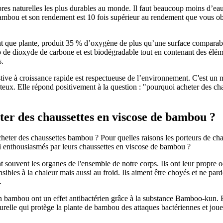
ibres naturelles les plus durables au monde. Il faut beaucoup moins d’ea
ambou et son rendement est 10 fois supérieur au rendement que vous o
 que plante, produit 35 % d’oxygène de plus qu’une surface comparable
de dioxyde de carbone et est biodégradable tout en contenant des élém
s.
stive à croissance rapide est respectueuse de l’environnement. C'est un 
ûteux. Elle répond positivement à la question : "pourquoi acheter des c
rter des chaussettes en viscose de bambou ?
heter des chaussettes bambou ? Pour quelles raisons les porteurs de cha
i enthousiasmés par leurs chaussettes en
viscose de bambou
?
t souvent les organes de l'ensemble de notre corps. Ils ont leur propre 
ensibles à la chaleur mais aussi au froid. Ils aiment être choyés et ne par
.
en bambou ont un effet antibactérien grâce à la substance Bamboo-kun
urelle qui protège la plante de bambou des attaques bactériennes et joue