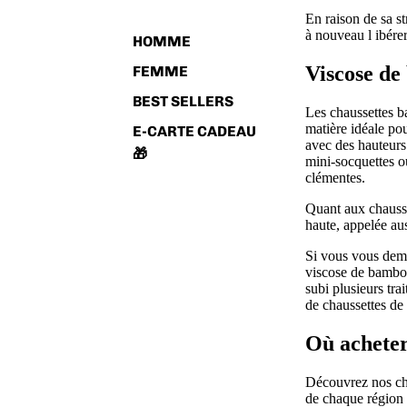
En raison de sa st
à nouveau l ibére
HOMME
Viscose de
FEMME
BEST SELLERS
Les chaussettes b
matière idéale po
E-CARTE CADEAU
avec des hauteurs
🎁
mini-socquettes ou
clémentes.
Quant aux
chauss
haute
, appelée aus
Si vous vous dema
viscose de bambou
subi plusieurs tra
de chaussettes de 
Où acheter
Découvrez nos ch
de chaque région