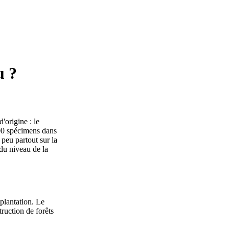
u ?
'origine : le
000 spécimens dans
peu partout sur la
 du niveau de la
eplantation. Le
ruction de forêts