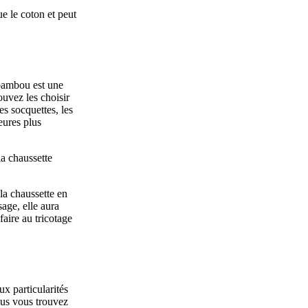
e le coton et peut
 bambou est une
ouvez les choisir
s socquettes, les
eures plus
la
chaussette
la chaussette en
age, elle aura
faire au tricotage
ux particularités
ous vous trouvez