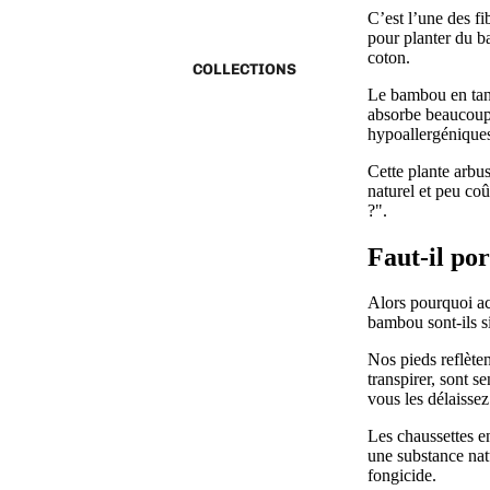
C’est l’une des f
pour planter du b
coton.
COLLECTIONS
Le bambou en tant
absorbe beaucoup 
hypoallergénique
Cette plante arbu
naturel et peu co
?".
Faut-il po
Alors pourquoi ac
bambou sont-ils s
Nos pieds reflèten
transpirer, sont s
vous les délaissez
Les chaussettes 
une substance nat
fongicide.