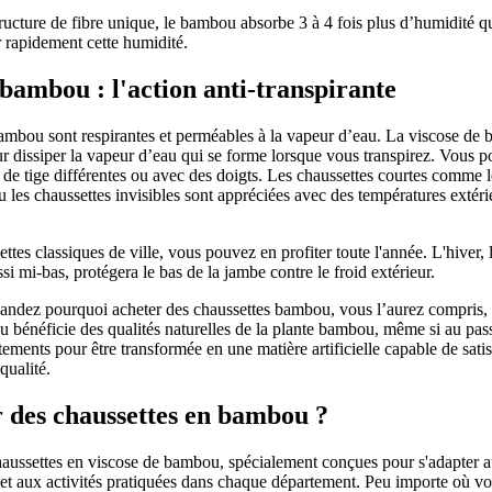
ructure de fibre unique, le bambou absorbe 3 à 4 fois plus d’humidité qu
r rapidement cette humidité.
 bambou : l'action anti-transpirante
ambou sont respirantes et perméables à la vapeur d’eau. La viscose de
ur dissiper la vapeur d’eau qui se forme lorsque vous transpirez. Vous p
 de tige différentes ou avec des doigts. Les
chaussettes courtes
comme le
 les chaussettes invisibles sont appréciées avec des températures extéri
ettes classiques
de ville, vous pouvez en profiter toute l'année. L'hiver, 
si mi-bas, protégera le bas de la jambe contre le froid extérieur.
ndez pourquoi acheter des chaussettes bambou, vous l’aurez compris, 
 bénéficie des qualités naturelles de la plante bambou, même si au pass
itements pour être transformée en une matière artificielle capable de satis
qualité.
 des chaussettes en bambou ?
aussettes en viscose de bambou, spécialement conçues pour
s'adapter a
et aux activités pratiquées dans chaque département. Peu importe où v