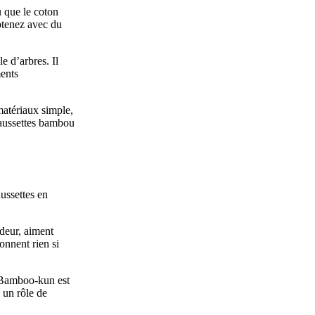
u que le coton
btenez avec du
 d’arbres. Il
ents
matériaux simple,
haussettes bambou
ussettes en
odeur, aiment
donnent rien si
. Bamboo-kun est
 un rôle de