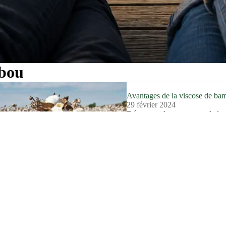
mbou
Avantages de la viscose de bam
29 février 2024
Découvrez les avantages de la 
environnementale, absorption de 
cherchez des chaussettes confort
Lire plus...