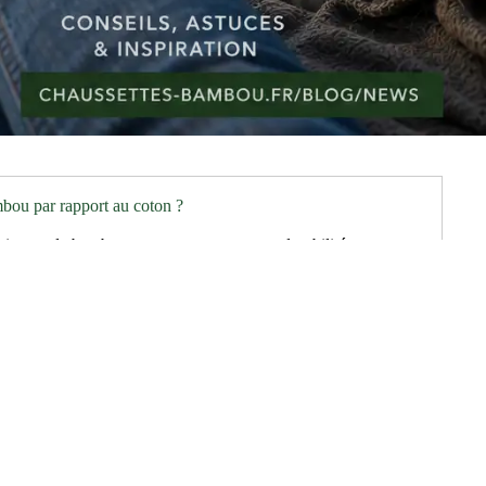
bou par rapport au coton ?
viscose de bambou par rapport au coton : durabilité
l'humidité, respirabilité, et propriétés antibactériennes. Vous
ables et saines pour...
Politique de remboursement